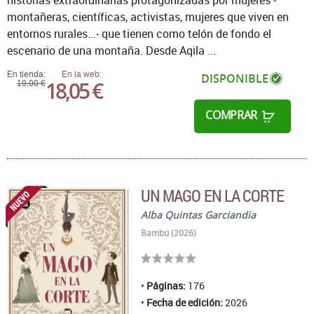
montañeras, científicas, activistas, mujeres que viven en
entornos rurales...‒ que tienen como telón de fondo el
escenario de una montaña. Desde Aqila ...
En tienda:
En la web:
DISPONIBLE
18,05 €
19,00 €
COMPRAR
UN MAGO EN LA CORTE
Alba Quintas Garciandia
Bambú (2026)
Páginas:
176
Fecha de edición:
2026