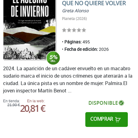
QUE NO QUIERE VOLVER
Greta Alonso
Planeta (2026)
Páginas:
495
Fecha de edición:
2026
2024. La aparición de un cadáver envuelto en un macabro
sudario marca el inicio de unos crímenes que aterrarán a la
ciudad. La única pista es un nombre de mujer: Palmira.El
joven inspector Martín Benot ...
En tienda:
En la web:
DISPONIBLE
20,81 €
21,90 €
COMPRAR