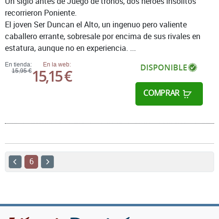
Un siglo antes de Juego de tronos, dos héroes insólitos
recorrieron Poniente.
El joven Ser Duncan el Alto, un ingenuo pero valiente
caballero errante, sobresale por encima de sus rivales en
estatura, aunque no en experiencia. ...
En tienda:
En la web:
DISPONIBLE
15,15 €
15,95 €
COMPRAR
6