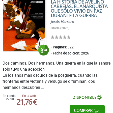
LA HISTORIA DE AVELINO
CABREJAS, EL ANARQUISTA
QUE SOLO VIVIÓ EN PAZ
DURANTE LA GUERRA
Jesús Herrero
Istoría (2026)
Páginas:
322
Fecha de edición:
2026
Dos caminos. Dos hermanos. Una guerra en la que la sangre
sólo tuvo una acepción
En los años más oscuros de la posguerra, cuando las
fronteras entre víctima y verdugo se difuminan, dos
hermanos descubren ...
En tienda:
En la web:
DISPONIBLE
21,76 €
22,90 €
COMPRAR