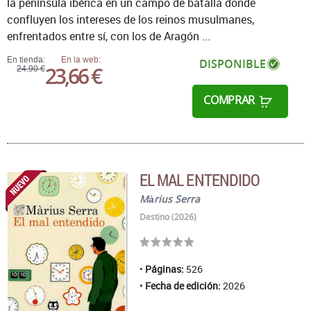
la península ibérica en un campo de batalla donde
confluyen los intereses de los reinos musulmanes,
enfrentados entre sí, con los de Aragón ...
En tienda:
En la web:
DISPONIBLE
23,66 €
24,90 €
COMPRAR
EL MAL ENTENDIDO
Màrius Serra
Destino (2026)
Páginas:
526
Fecha de edición:
2026