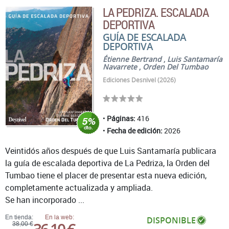
LA PEDRIZA. ESCALADA
DEPORTIVA
GUÍA DE ESCALADA
DEPORTIVA
Étienne Bertrand
,
Luis Santamaría
Navarrete
,
Orden Del Tumbao
Ediciones Desnivel (2026)
Páginas:
416
Fecha de edición:
2026
Veintidós años después de que Luis Santamaría publicara
la guía de escalada deportiva de La Pedriza, la Orden del
Tumbao tiene el placer de presentar esta nueva edición,
completamente actualizada y ampliada.
Se han incorporado ...
En tienda:
En la web:
DISPONIBLE
38,00 €