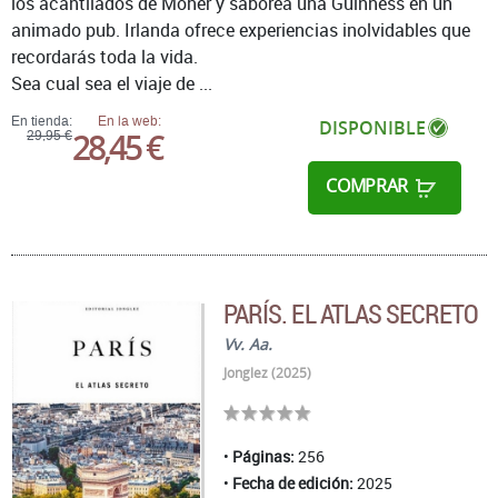
los acantilados de Moher y saborea una Guinness en un
animado pub. Irlanda ofrece experiencias inolvidables que
recordarás toda la vida.
Sea cual sea el viaje de ...
En tienda:
En la web:
DISPONIBLE
28,45 €
29,95 €
COMPRAR
PARÍS. EL ATLAS SECRETO
Vv. Aa.
Jonglez (2025)
Páginas:
256
Fecha de edición:
2025