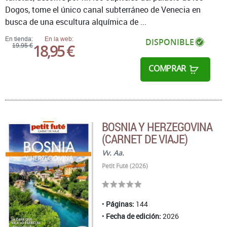
Dogos, tome el único canal subterráneo de Venecia en
busca de una escultura alquímica de ...
En tienda:
En la web:
DISPONIBLE
18,95 €
19,95 €
COMPRAR
BOSNIA Y HERZEGOVINA
(CARNET DE VIAJE)
Vv. Aa.
Petit Futé (2026)
Páginas:
144
Fecha de edición:
2026