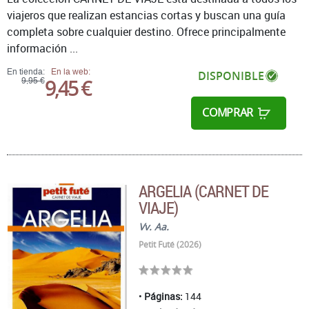
viajeros que realizan estancias cortas y buscan una guía
completa sobre cualquier destino. Ofrece principalmente
información ...
En tienda:
En la web:
DISPONIBLE
9,45 €
9,95 €
COMPRAR
ARGELIA (CARNET DE
VIAJE)
Vv. Aa.
Petit Futé (2026)
Páginas:
144