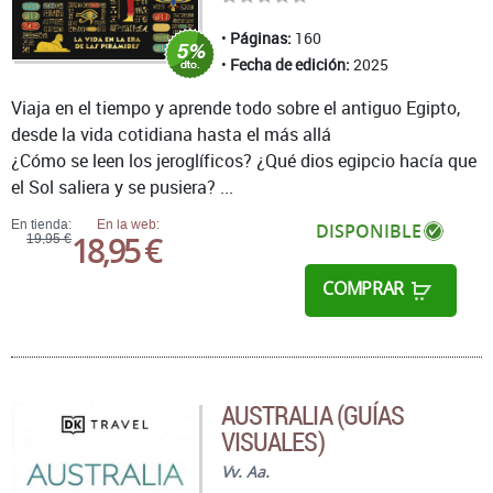
Páginas:
160
Fecha de edición:
2025
Viaja en el tiempo y aprende todo sobre el antiguo Egipto,
desde la vida cotidiana hasta el más allá
¿Cómo se leen los jeroglíficos? ¿Qué dios egipcio hacía que
el Sol saliera y se pusiera? ...
En tienda:
En la web:
DISPONIBLE
18,95 €
19,95 €
COMPRAR
AUSTRALIA (GUÍAS
VISUALES)
Vv. Aa.