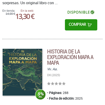
sorpresas. Un original libro con ...
En tienda:
En la web:
DISPONIBLE
13,30 €
14,00 €
COMPRAR
HISTORIA DE LA
EXPLORACIÓN MAPA A
MAPA
Vv. Aa.
DK (2025)
Páginas:
288
Fecha de edición:
2025