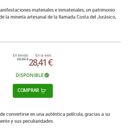
anifestaciones materiales e inmateriales, un patrimonio
sde la minería artesanal de la llamada Costa del Jurásico,
En tienda:
En la web:
28,41 €
29,90 €
DISPONIBLE
COMPRAR
ede convertirse en una auténtica película, gracias a su
 gente y sus peculiaridades.