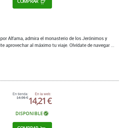
COMPRAR
 por Alfama, admira el monasterio de los Jerónimos y
te aprovechar al máximo tu viaje. Olvídate de navegar ...
En tienda:
En la web:
14,21 €
14,96 €
DISPONIBLE