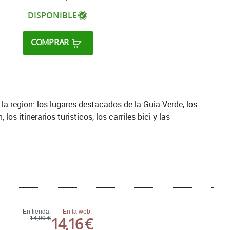
DISPONIBLE
COMPRAR
 la region: los lugares destacados de la Guia Verde, los
s itinerarios turisticos, los carriles bici y las
En tienda:
En la web:
14,16 €
14,90 €