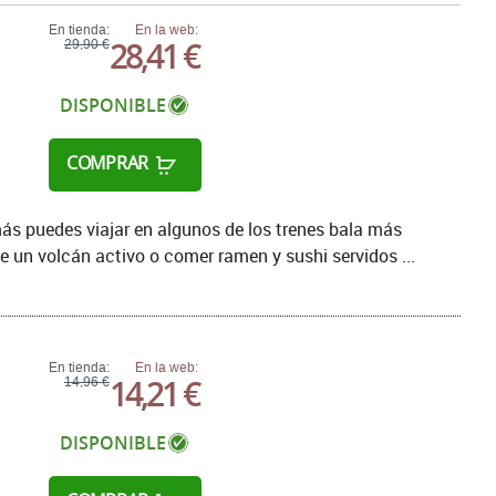
En tienda:
En la web:
28,41 €
29,90 €
DISPONIBLE
COMPRAR
ás puedes viajar en algunos de los trenes bala más
e un volcán activo o comer ramen y sushi servidos ...
En tienda:
En la web:
14,21 €
14,96 €
DISPONIBLE