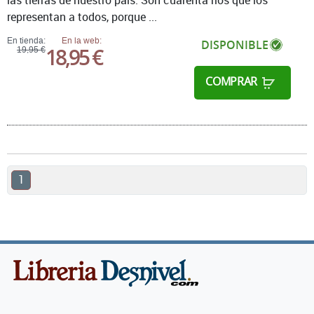
las tierras de nuestro país. Son cuarenta ríos que los
representan a todos, porque ...
En tienda:
En la web:
DISPONIBLE
18,95 €
19,95 €
COMPRAR
1