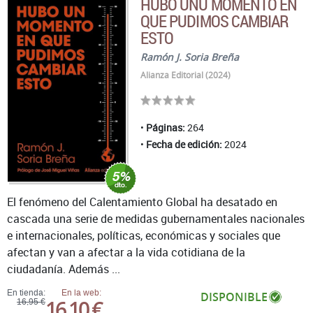
HUBO UNU MOMENTO EN
QUE PUDIMOS CAMBIAR
ESTO
Ramón J. Soria Breña
Alianza Editorial (2024)
Páginas:
264
Fecha de edición:
2024
El fenómeno del Calentamiento Global ha desatado en
cascada una serie de medidas gubernamentales nacionales
e internacionales, políticas, económicas y sociales que
afectan y van a afectar a la vida cotidiana de la
ciudadanía. Además ...
En tienda:
En la web:
DISPONIBLE
16,10 €
16,95 €