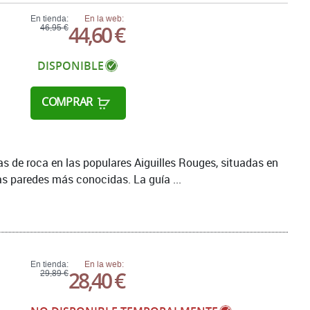
En tienda:
En la web:
44,60 €
46,95 €
DISPONIBLE
COMPRAR
s de roca en las populares Aiguilles Rouges, situadas en
 las paredes más conocidas. La guía ...
En tienda:
En la web:
28,40 €
29,89 €