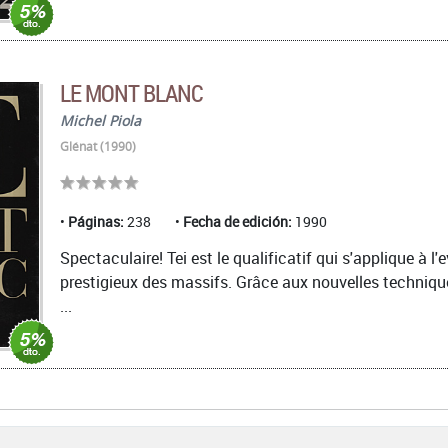
LE MONT BLANC
Michel Piola
Glénat (1990)
Páginas:
238
Fecha de edición:
1990
Spectaculaire! Tei est le qualificatif qui s'applique à l
prestigieux des massifs. Grâce aux nouvelles techniques
...