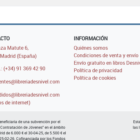
ACTO
INFORMACIÓN
za Matute 6,
Quiénes somos
Condiciones de venta y envío
Madrid (España)
Envío gratuito en libros Desni
.: (+34) 91 369 42 90
Política de privacidad
Política de cookies
entes@libreriadesnivel.com
idos@libreriadesnivel.com
s de internet)
neficiaria de una subvención por el
Esta
 Contratación de Jóvenes" en el ámbito
las 
d de 6.000 € el 30-04-25, de 5.500 € el
 25-02-26. Cofinanciada por los Fondos