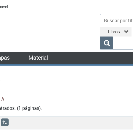
nivel
bu
pas
Material
A
LA
rados. (1 páginas).