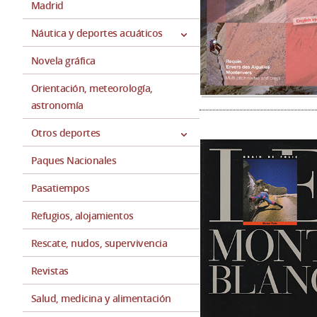
Madrid
Náutica y deportes acuáticos
Novela gráfica
Orientación, meteorología,
astronomía
Otros deportes
Paques Nacionales
Pasatiempos
Refugios, alojamientos
Rescate, nudos, supervivencia
Revistas
Salud, medicina y alimentación