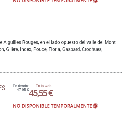
NO DISPONIBLE TEMPORALMENTE
re Aiguilles Rouges, en el lado opuesto del valle del Mont
n, Glière, Index, Pouce, Floria, Gaspard, Crochues,
ES
En tienda:
En la web:
45,55 €
47,95 €
NO DISPONIBLE TEMPORALMENTE