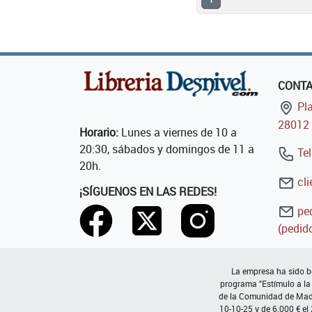
CONT
Pla
28012 
Horario:
Lunes a viernes de 10 a
20:30, sábados y domingos de 11 a
Tel
20h.
cli
¡SÍGUENOS EN LAS REDES!
ped
(pedido
La empresa ha sido be
programa "Estímulo a la
de la Comunidad de Madri
10-10-25 y de 6.000 € el