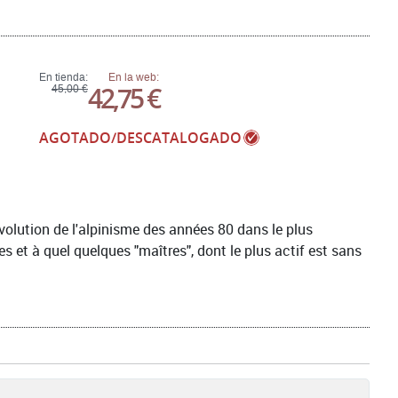
En tienda:
En la web:
42,75 €
45,00 €
AGOTADO/DESCATALOGADO
'evolution de l'alpinisme des années 80 dans le plus
 et à quel quelques "maîtres", dont le plus actif est sans