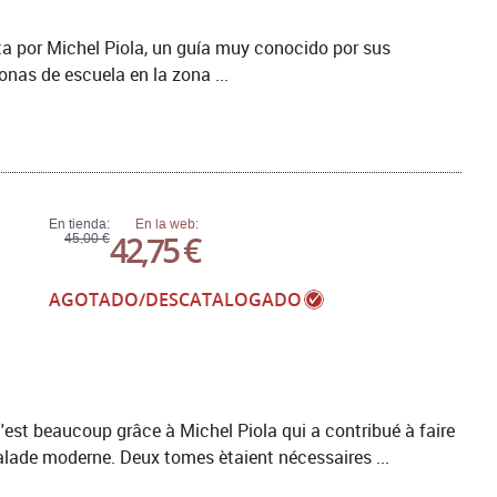
ita por Michel Piola, un guía muy conocido por sus
onas de escuela en la zona ...
En tienda:
En la web:
42,75 €
45,00 €
AGOTADO/DESCATALOGADO
c'est beaucoup grâce à Michel Piola qui a contribué à faire
scalade moderne. Deux tomes ètaient nécessaires ...