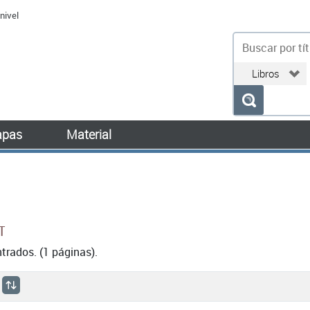
nivel
bu
pas
Material
T
rados. (1 páginas).