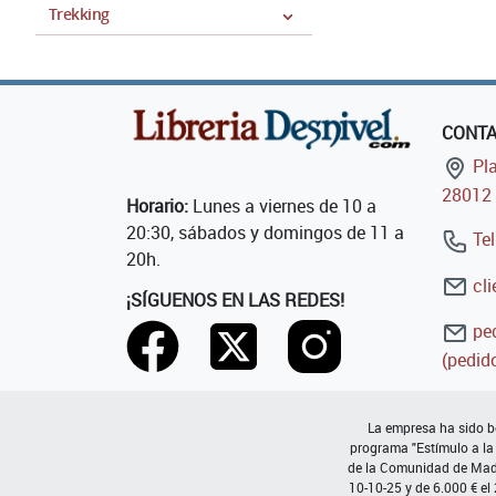
Trekking
CONT
Pla
28012 
Horario:
Lunes a viernes de 10 a
20:30, sábados y domingos de 11 a
Tel
20h.
cli
¡SÍGUENOS EN LAS REDES!
ped
(pedido
La empresa ha sido be
programa "Estímulo a la
de la Comunidad de Madri
10-10-25 y de 6.000 € el