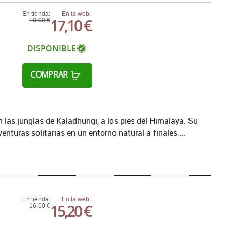
En tienda:
En la web:
17,10 €
18,00 €
DISPONIBLE
COMPRAR
 las junglas de Kaladhungi, a los pies del Himalaya. Su
nturas solitarias en un entorno natural a finales ...
En tienda:
En la web:
15,20 €
16,00 €