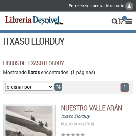
Entre en su cuenta de usuario
0
ITXASO ELORDUY
LIBROS DE: ITXASO ELORDUY
Mostrando
libros
encontrados. (1 páginas).
1
NUESTRO VALLE ARÁN
Itxaso Elorduy
Miguel Arias (2016)