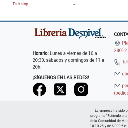
Trekking
CONT
Pla
28012 
Horario:
Lunes a viernes de 10 a
20:30, sábados y domingos de 11 a
Tel
20h.
cli
¡SÍGUENOS EN LAS REDES!
ped
(pedido
La empresa ha sido be
programa "Estímulo a la
de la Comunidad de Madri
10-10-25 y de 6.000 € el