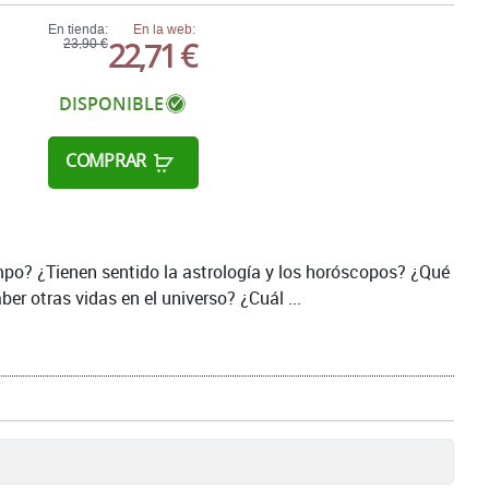
En tienda:
En la web:
22,71 €
23,90 €
DISPONIBLE
COMPRAR
empo? ¿Tienen sentido la astrología y los horóscopos? ¿Qué
ber otras vidas en el universo? ¿Cuál ...