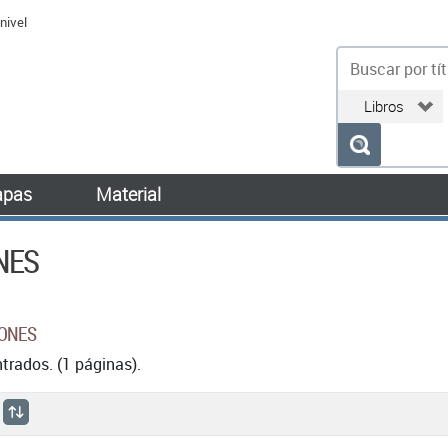
nivel
bu
pas
Material
NES
IONES
rados. (1 páginas).