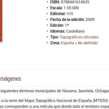
ISBN:
9788441614635
Escala:
1:50.000
Editorial:
IGN
Fecha de la edición:
2009
Edición:
1ª
Idiomas:
Castellano
Tipo:
Topográficos oficiales
Zona:
España > No definido
Imágenes
 siguientes términos municipales de Navarra: Jaurrieta, Ochagav
a la serie del Mapa Topográfico Nacional de España (MTN50) de
s corresponden a una retícula que divide todo el territorio es