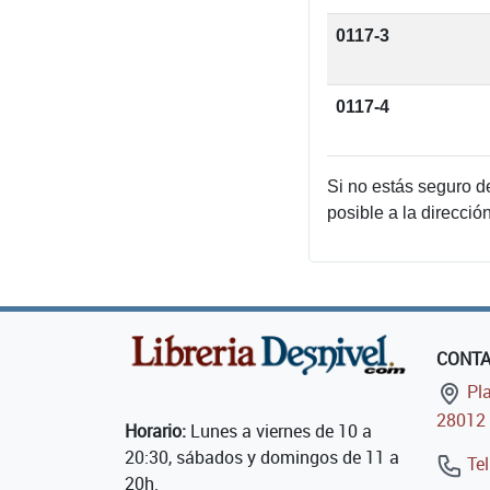
0117-3
0117-4
Si no estás seguro d
posible a la direcció
CONT
Pla
28012 
Horario:
Lunes a viernes de 10 a
20:30, sábados y domingos de 11 a
Tel
20h.