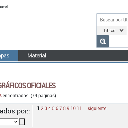
nivel
bu
pas
Material
RÁFICOS OFICIALES
s
encontrados. (74 páginas).
1
2
3
4
5
6
7
8
9
10
11
siguiente
ados por::