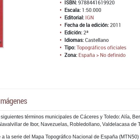
ISBN:
9788441619920
Escala:
1:50.000
Editorial:
IGN
Fecha de la edición:
2011
Edición:
2ª
Idiomas:
Castellano
Tipo:
Topográficos oficiales
Zona:
España > No definido
Imágenes
s siguientes términos municipales de Cáceres y Toledo: Alía, Be
Navalvillar de Ibor, Navezuelas, Robledollano, Valdelacasa de T
a la serie del Mapa Topográfico Nacional de España (MTN50) de