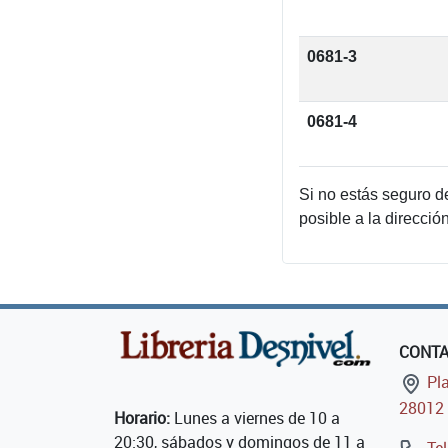
0681-3
0681-4
Si no estás seguro d
posible a la direcció
CONT
Pla
28012 
Horario:
Lunes a viernes de 10 a
20:30, sábados y domingos de 11 a
Tel