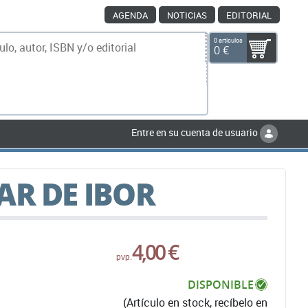
AGENDA
NOTICIAS
EDITORIAL
0 artículos
0 €
scar
Entre en su cuenta de usuario
AR DE IBOR
4,00 €
pvp.
DISPONIBLE
(Artículo en stock, recíbelo en