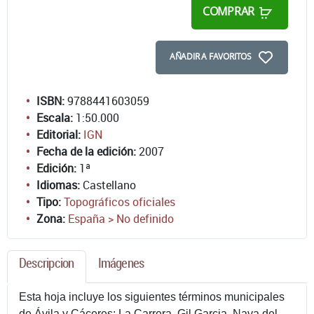
COMPRAR
AÑADIR A FAVORITOS
ISBN:
9788441603059
Escala:
1:50.000
Editorial:
IGN
Fecha de la edición:
2007
Edición:
1ª
Idiomas:
Castellano
Tipo:
Topográficos oficiales
Zona:
España > No definido
Descripcion
Imágenes
Esta hoja incluye los siguientes términos municipales
de Ávila y Cáceres: La Carrera, Gil Garcia, Nava del