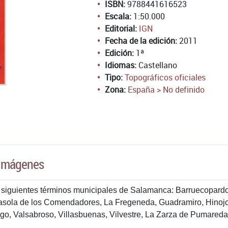
ISBN:
9788441616523
Escala:
1:50.000
Editorial:
IGN
Fecha de la edición:
2011
Edición:
1ª
Idiomas:
Castellano
Tipo:
Topográficos oficiales
Zona:
España > No definido
Imágenes
s siguientes términos municipales de Salamanca: Barruecopardo
sola de los Comendadores, La Fregeneda, Guadramiro, Hinojos
igo, Valsabroso, Villasbuenas, Vilvestre, La Zarza de Pumareda