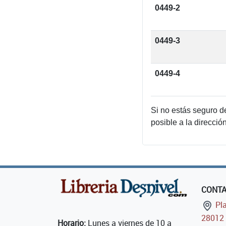
0449-2
0449-3
0449-4
Si no estás seguro d
posible a la direcció
CONT
Pla
28012 
Horario:
Lunes a viernes de 10 a