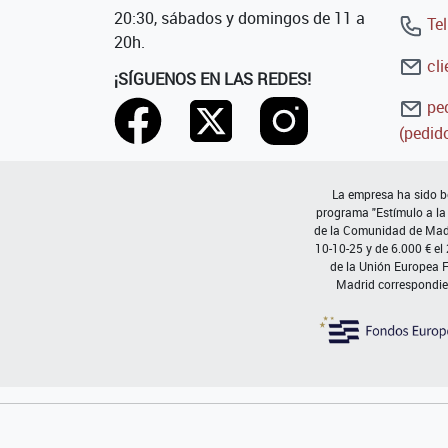
20:30, sábados y domingos de 11 a
Tel
20h.
cli
¡SÍGUENOS EN LAS REDES!
ped
(pedido
La empresa ha sido be
programa "Estímulo a la
de la Comunidad de Madri
10-10-25 y de 6.000 € el
de la Unión Europea 
Madrid correspondie