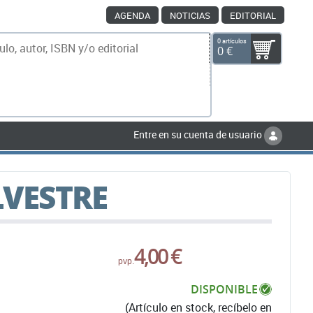
AGENDA
NOTICIAS
EDITORIAL
0 artículos
0 €
scar
Entre en su cuenta de usuario
LVESTRE
4,00 €
pvp.
DISPONIBLE
(Artículo en stock, recíbelo en