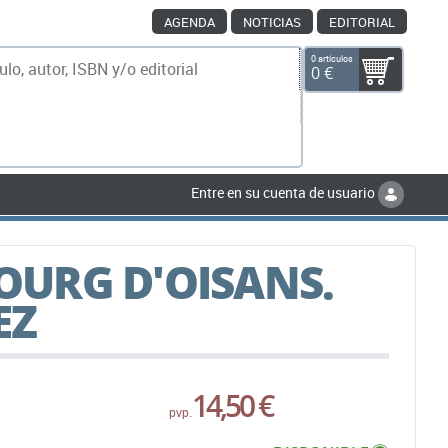
AGENDA
NOTICIAS
EDITORIAL
0 artículos
0 €
scar
Entre en su cuenta de usuario
BOURG D'OISANS.
EZ
14,50 €
pvp.