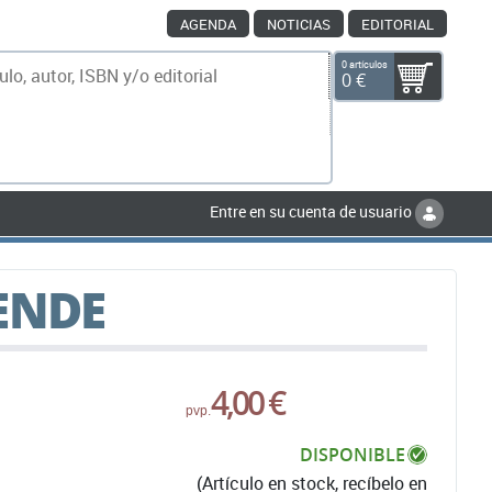
AGENDA
NOTICIAS
EDITORIAL
0 artículos
0 €
scar
Entre en su cuenta de usuario
ENDE
4,00 €
pvp.
DISPONIBLE
(Artículo en stock, recíbelo en