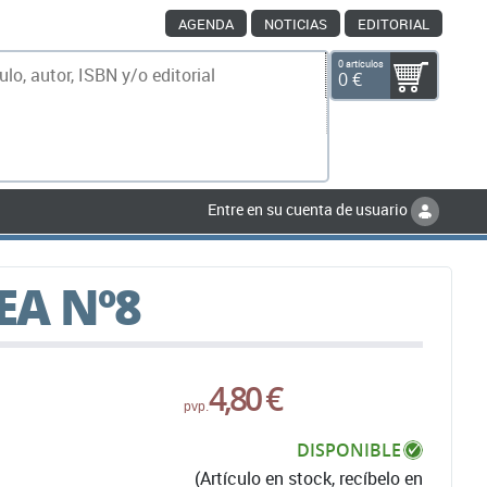
AGENDA
NOTICIAS
EDITORIAL
0 artículos
0 €
scar
Entre en su cuenta de usuario
EA Nº8
4,80 €
pvp.
DISPONIBLE
(Artículo en stock, recíbelo en