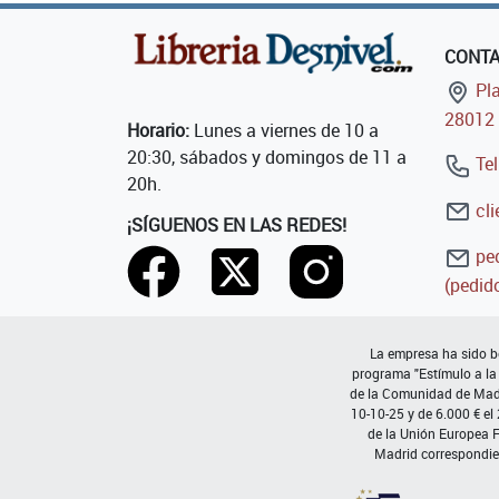
CONT
Pla
28012 
Horario:
Lunes a viernes de 10 a
20:30, sábados y domingos de 11 a
Tel
20h.
cli
¡SÍGUENOS EN LAS REDES!
ped
(pedido
La empresa ha sido be
programa "Estímulo a la
de la Comunidad de Madri
10-10-25 y de 6.000 € el
de la Unión Europea 
Madrid correspondie