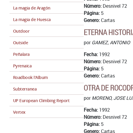
Número:
Desnivel 72
La magia de Aragón
Página:
5
La magia de Huesca
Genero:
Cartas
ETERNA HISTORIA
Outdoor
por
GAMEZ, ANTONIO
Outside
Fecha:
1992
Peñalara
Número:
Desnivel 72
Pyrenaica
Página:
5
Genero:
Cartas
Roadbook l'Album
OTRA DE ROCO
Subterranea
por
MORENO, JOSE LU
UP European Climbing Report
Fecha:
1992
Vertex
Número:
Desnivel 72
Página:
5
Genero:
Cartas