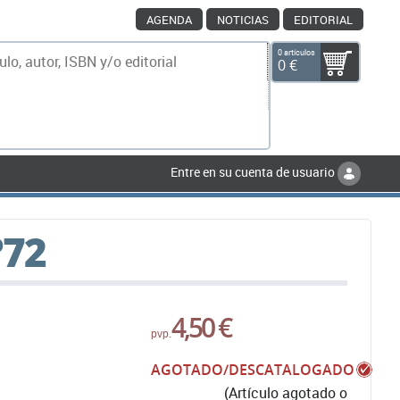
AGENDA
NOTICIAS
EDITORIAL
0 artículos
0 €
scar
Entre en su cuenta de usuario
º72
4,50 €
pvp.
AGOTADO/DESCATALOGADO
(Artículo agotado o