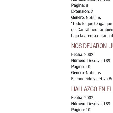
Página:
8
Extensión:
2
Genero:
Noticias
"Todo lo que tenga que 
del Cantábrico también 
bajo la atenta mirada d
NOS DEJARON. J
Fecha:
2002
Número:
Desnivel 189
Página:
10
Genero:
Noticias
El conocido y activo Bu
HALLAZGO EN EL
Fecha:
2002
Número:
Desnivel 189
Página:
10