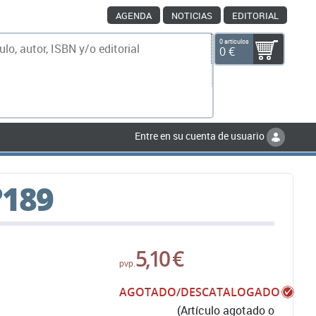
AGENDA
NOTICIAS
EDITORIAL
0 artículos
0 €
scar
Entre en su cuenta de usuario
º189
5,10 €
pvp.
AGOTADO/DESCATALOGADO
(Artículo agotado o