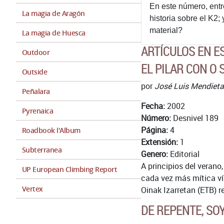
En este número, entr
La magia de Aragón
historia sobre el K2
material?
La magia de Huesca
ARTÍCULOS EN 
Outdoor
EL PILAR CON O 
Outside
por
José Luis Mendieta
Peñalara
Fecha:
2002
Pyrenaica
Número:
Desnivel 189
Página:
4
Roadbook l'Album
Extensión:
1
Subterranea
Genero:
Editorial
A principios del verano
UP European Climbing Report
cada vez más mítica vía
Vertex
Oinak Izarretan (ETB) r
DE REPENTE, SO