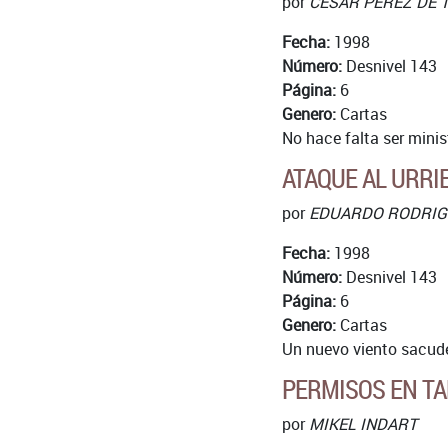
por
CESAR PEREZ DE 
Fecha:
1998
Número:
Desnivel 143
Página:
6
Genero:
Cartas
No hace falta ser minis
ATAQUE AL URRI
por
EDUARDO RODRIG
Fecha:
1998
Número:
Desnivel 143
Página:
6
Genero:
Cartas
Un nuevo viento sacude 
PERMISOS EN T
por
MIKEL INDART