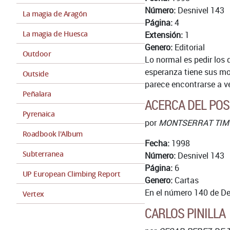
Número:
Desnivel 143
La magia de Aragón
Página:
4
La magia de Huesca
Extensión:
1
Genero:
Editorial
Outdoor
Lo normal es pedir los 
esperanza tiene sus mo
Outside
parece encontrarse a v
Peñalara
ACERCA DEL PO
Pyrenaica
por
MONTSERRAT TI
Roadbook l'Album
Fecha:
1998
Subterranea
Número:
Desnivel 143
Página:
6
UP European Climbing Report
Genero:
Cartas
En el número 140 de Des
Vertex
CARLOS PINILLA