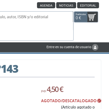
AGENDA
NOTICIAS
EDITORIAL
0 artículos
0 €
scar
Entre en su cuenta de usuario
º143
4,50 €
pvp.
AGOTADO/DESCATALOGADO
(Artículo agotado o