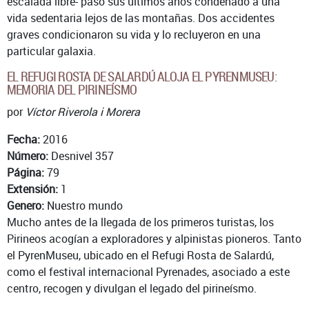
escalada libre- pasó sus últimos años condenado a una
vida sedentaria lejos de las montañas. Dos accidentes
graves condicionaron su vida y lo recluyeron en una
particular galaxia.
EL REFUGI ROSTA DE SALARDÚ ALOJA EL PYRENMUSEU:
MEMORIA DEL PIRINEÍSMO
por
Víctor Riverola i Morera
Fecha:
2016
Número:
Desnivel 357
Página:
79
Extensión:
1
Genero:
Nuestro mundo
Mucho antes de la llegada de los primeros turistas, los
Pirineos acogían a exploradores y alpinistas pioneros. Tanto
el PyrenMuseu, ubicado en el Refugi Rosta de Salardú,
como el festival internacional Pyrenades, asociado a este
centro, recogen y divulgan el legado del pirineísmo.