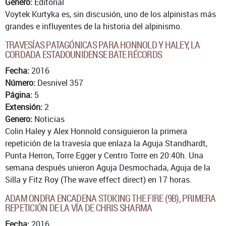
Genero:
Editorial
Voytek Kurtyka es, sin discusión, uno de los alpinistas más
grandes e influyentes de la historia del alpinismo.
TRAVESÍAS PATAGÓNICAS PARA HONNOLD Y HALEY, LA
CORDADA ESTADOUNIDENSE BATE RÉCORDS
Fecha:
2016
Número:
Desnivel 357
Página:
5
Extensión:
2
Genero:
Noticias
Colin Haley y Alex Honnold consiguieron la primera
repetición de la travesía que enlaza la Aguja Standhardt,
Punta Herron, Torre Egger y Centro Torre en 20:40h. Una
semana después unieron Aguja Desmochada, Aguja de la
Silla y Fitz Roy (The wave effect direct) en 17 horas.
ADAM ONDRA ENCADENA STOKING THE FIRE (9B), PRIMERA
REPETICIÓN DE LA VÍA DE CHRIS SHARMA
Fecha:
2016