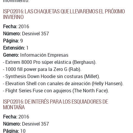
movimiento.
ISPO2016: LAS CHAQUETAS QUE LLEVAREMOS EL PRÓXIMO
INVIERNO
Fecha:
2016
Número:
Desnivel 357
Página:
9
Extensión:
1
Genero:
Información Empresas
- Extrem 8000 Pro súper elástica (Berghaus).
- 1000 fill power para la Zero G (Rab).
- Synthesis Down Hoodie sin costuras (Millet).
- Elevation Shell con canales de aireación (Helly Hansen).
- Flight Series Fuse con agujeros (The North Face).
ISPO2016: DE INTERÉS PARA LOS ESQUIADORES DE
MONTAÑA
Fecha:
2016
Número:
Desnivel 357
Página:
10