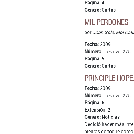
Página:
4
Genero:
Cartas
MIL PERDONES
por
Joan Solé, Eloi Cal
Fecha:
2009
Número:
Desnivel 275
Página:
5
Genero:
Cartas
PRINCIPLE HOPE
Fecha:
2009
Número:
Desnivel 275
Página:
6
Extensión:
2
Genero:
Noticias
Decidió hacer más inter
piedras de toque como S