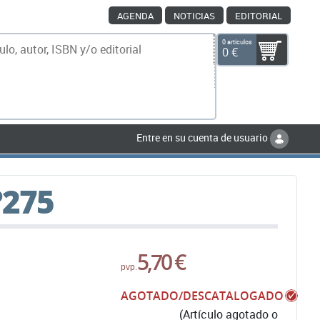
AGENDA
NOTICIAS
EDITORIAL
0 artículos
0 €
scar
Entre en su cuenta de usuario
º275
5,70 €
pvp.
AGOTADO/DESCATALOGADO
(Artículo agotado o