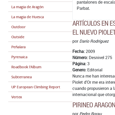
pantalones de escala
La magia de Aragón
Parbat.
La magia de Huesca
ARTÍCULOS EN 
Outdoor
EL NUEVO PIOLET
Outside
por
Darío Rodríguez
Peñalara
Fecha:
2009
Pyrenaica
Número:
Desnivel 275
Página:
3
Roadbook l'Album
Genero:
Editorial
Nunca me han interesad
Subterranea
Piolet d'Or me era int
UP European Climbing Report
cuando propusieron a la
internacional que otorga
Vertex
PIRINEO ARAGON
por
Pedro Borau