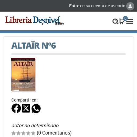
Entre en su cuenta de usuario
0
ALTAÏR Nº6
Compartir en:
autor no determinado
(0 Comentarios)