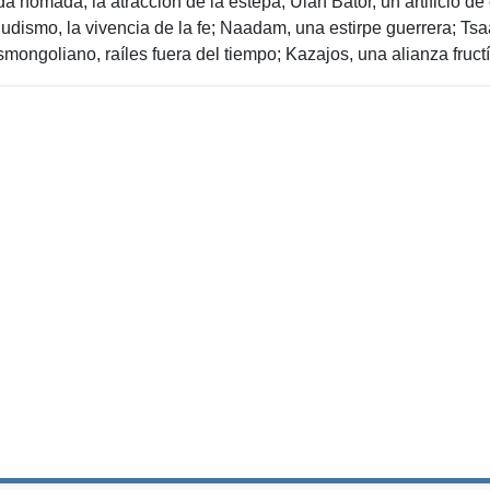
da nómada, la atracción de la estepa; Ulan Bator, un artificio de 
Budismo, la vivencia de la fe; Naadam, una estirpe guerrera; Ts
mongoliano, raíles fuera del tiempo; Kazajos, una alianza fruct