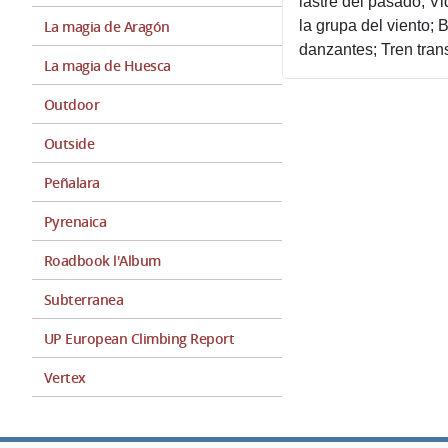
lastre del pasado; Vi
La magia de Aragón
la grupa del viento; 
danzantes; Tren trans
La magia de Huesca
Outdoor
Outside
Peñalara
Pyrenaica
Roadbook l'Album
Subterranea
UP European Climbing Report
Vertex