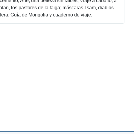
cemento; Arte, una belleza sin raíces; Viaje a caballo, a
aatan, los pastores de la taiga; máscaras Tsam, diablos
ífera; Guía de Mongolia y cuaderno de viaje.