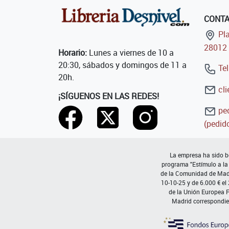
CONT
Pla
28012 
Horario:
Lunes a viernes de 10 a
20:30, sábados y domingos de 11 a
Tel
20h.
cli
¡SÍGUENOS EN LAS REDES!
ped
(pedido
La empresa ha sido be
programa "Estímulo a la
de la Comunidad de Madri
10-10-25 y de 6.000 € el
de la Unión Europea 
Madrid correspondie