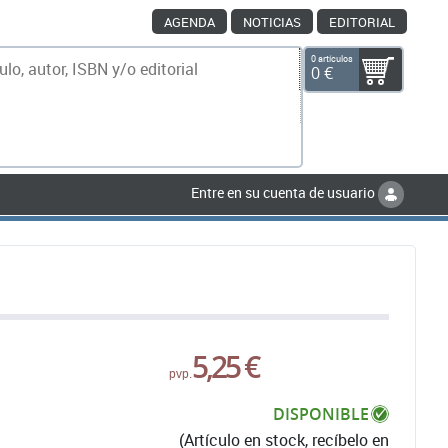
AGENDA
NOTICIAS
EDITORIAL
0 artículos
0 €
scar
Entre en su cuenta de usuario
5,25 €
pvp.
DISPONIBLE
(Artículo en stock, recíbelo en