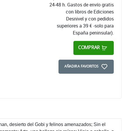
24-48 h. Gastos de envío gratis
con libros de Ediciones
Desnivel y con pedidos
superiores a 39 € -solo para
España peninsular).
COMPRAR
AÑADIR A FAVORITOS
han, desierto del Gobi y felinos amenazados; Sin el