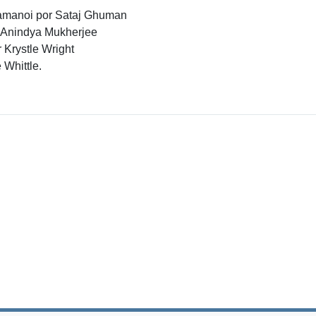
Yamanoi por Sataj Ghuman
r Anindya Mukherjee
r Krystle Wright
Whittle.