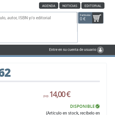
AGENDA
NOTICIAS
EDITORIAL
0 artículos
0 €
scar
Entre en su cuenta de usuario
62
14,00 €
pvp.
DISPONIBLE
(Artículo en stock, recíbelo en