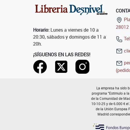
CONT
Pla
28012 
Horario:
Lunes a viernes de 10 a
20:30, sábados y domingos de 11 a
Tel
20h.
cli
¡SÍGUENOS EN LAS REDES!
ped
(pedido
La empresa ha sido be
programa "Estímulo a la
de la Comunidad de Madri
10-10-25 y de 6.000 € el
de la Unión Europea 
Madrid correspondie