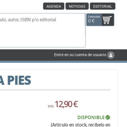
AGENDA
NOTICIAS
EDITORIAL
0 artículos
0 €
scar
Entre en su cuenta de usuario
 PIES
12,90 €
pvp.
DISPONIBLE
(Artículo en stock, recíbelo en