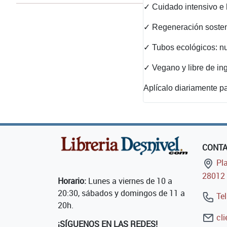
✓ Cuidado intensivo e h
✓ Regeneración sostenib
✓ Tubos ecológicos: nu
✓ Vegano y libre de ing
Aplícalo diariamente pa
CONT
Pla
28012 
Horario:
Lunes a viernes de 10 a
20:30, sábados y domingos de 11 a
Tel
20h.
cli
¡SÍGUENOS EN LAS REDES!