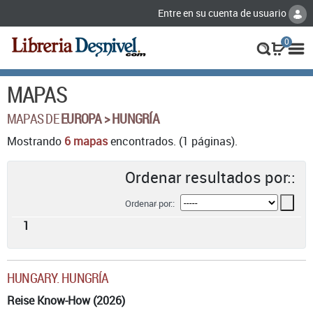
Entre en su cuenta de usuario
0
MAPAS
MAPAS DE
EUROPA > HUNGRÍA
Mostrando
6 mapas
encontrados. (1 páginas).
Ordenar resultados por::
Ordenar por::
1
HUNGARY. HUNGRÍA
Reise Know-How (2026)