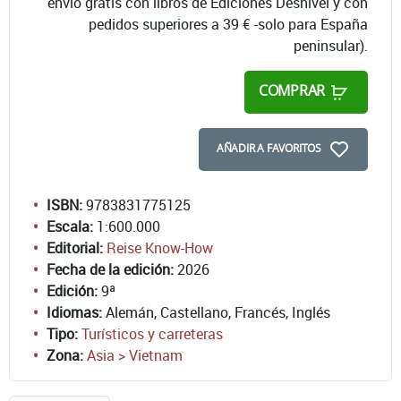
envío gratis con libros de Ediciones Desnivel y con
pedidos superiores a 39 € -solo para España
peninsular).
COMPRAR
AÑADIR A FAVORITOS
ISBN:
9783831775125
Escala:
1:600.000
Editorial:
Reise Know-How
Fecha de la edición:
2026
Edición:
9ª
Idiomas:
Alemán, Castellano, Francés, Inglés
Tipo:
Turísticos y carreteras
Zona:
Asia > Vietnam