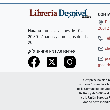
CONT
Pla
28012 
Horario:
Lunes a viernes de 10 a
20:30, sábados y domingos de 11 a
Tel
20h.
cli
¡SÍGUENOS EN LAS REDES!
ped
(pedido
La empresa ha sido be
programa "Estímulo a la
de la Comunidad de Madri
10-10-25 y de 6.000 € el
de la Unión Europea 
Madrid correspondie