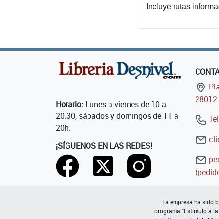
Incluye rutas informac
CONT
Pla
28012 
Horario:
Lunes a viernes de 10 a
20:30, sábados y domingos de 11 a
Tel
20h.
cli
¡SÍGUENOS EN LAS REDES!
ped
(pedido
La empresa ha sido be
programa "Estímulo a la