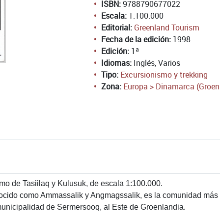
ISBN:
9788790677022
Escala:
1:100.000
Editorial:
Greenland Tourism
Fecha de la edición:
1998
Edición:
1ª
Idiomas:
Inglés, Varios
Tipo:
Excursionismo y trekking
Zona:
Europa > Dinamarca (Groen
o de Tasiilaq y Kulusuk, de escala 1:100.000.
nocido como Ammassalik y Angmagssalik, es la comunidad más p
unicipalidad de Sermersooq, al Este de Groenlandia.