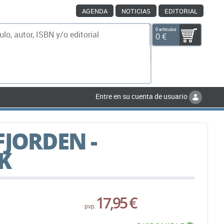
AGENDA
NOTICIAS
EDITORIAL
0 artículos
0 €
scar
Entre en su cuenta de usuario
FJORDEN -
K
17,95 €
pvp.