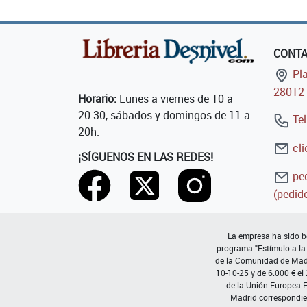
CONT
Pla
28012 
Horario:
Lunes a viernes de 10 a
20:30, sábados y domingos de 11 a
Tel
20h.
cli
¡SÍGUENOS EN LAS REDES!
ped
(pedido
La empresa ha sido be
programa "Estímulo a la
de la Comunidad de Madri
10-10-25 y de 6.000 € el
de la Unión Europea 
Madrid correspondie