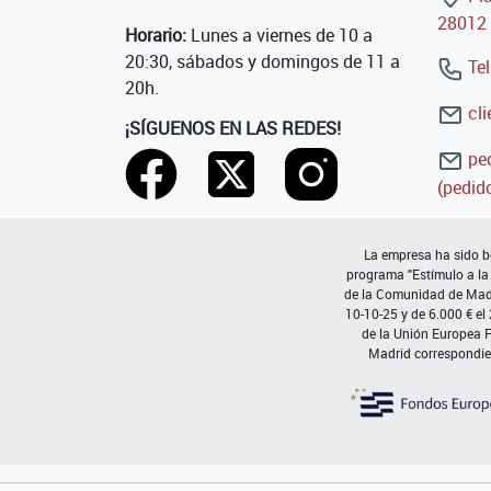
28012 
Horario:
Lunes a viernes de 10 a
20:30, sábados y domingos de 11 a
Tel
20h.
cli
¡SÍGUENOS EN LAS REDES!
ped
(pedido
La empresa ha sido be
programa "Estímulo a la
de la Comunidad de Madri
10-10-25 y de 6.000 € el
de la Unión Europea 
Madrid correspondie