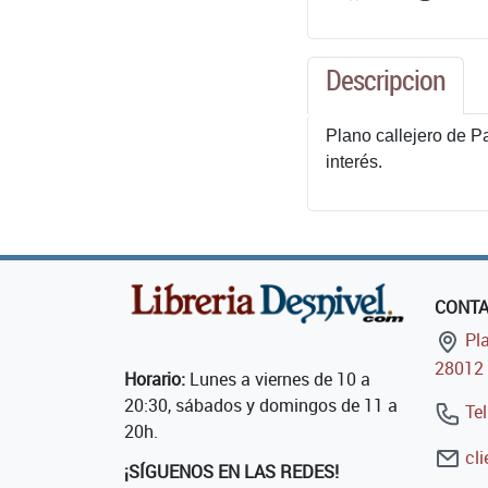
Descripcion
Plano callejero de P
interés.
CONT
Pla
28012 
Horario:
Lunes a viernes de 10 a
20:30, sábados y domingos de 11 a
Tel
20h.
cli
¡SÍGUENOS EN LAS REDES!