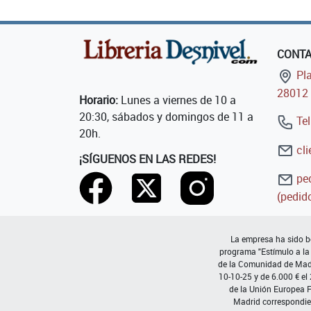
CONT
Pla
28012 
Horario:
Lunes a viernes de 10 a
20:30, sábados y domingos de 11 a
Tel
20h.
cli
¡SÍGUENOS EN LAS REDES!
ped
(pedido
La empresa ha sido be
programa "Estímulo a la
de la Comunidad de Madri
10-10-25 y de 6.000 € el
de la Unión Europea 
Madrid correspondie