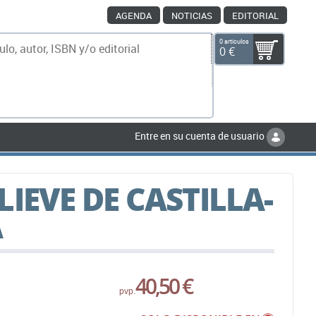
AGENDA
NOTICIAS
EDITORIAL
0 artículos
0 €
scar
Entre en su cuenta de usuario
IEVE DE CASTILLA-
A
40,50 €
pvp.