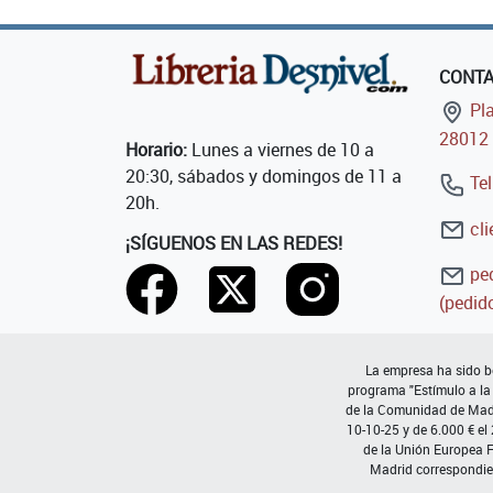
CONT
Pla
28012 
Horario:
Lunes a viernes de 10 a
20:30, sábados y domingos de 11 a
Tel
20h.
cli
¡SÍGUENOS EN LAS REDES!
ped
(pedido
La empresa ha sido be
programa "Estímulo a la
de la Comunidad de Madri
10-10-25 y de 6.000 € el
de la Unión Europea 
Madrid correspondie