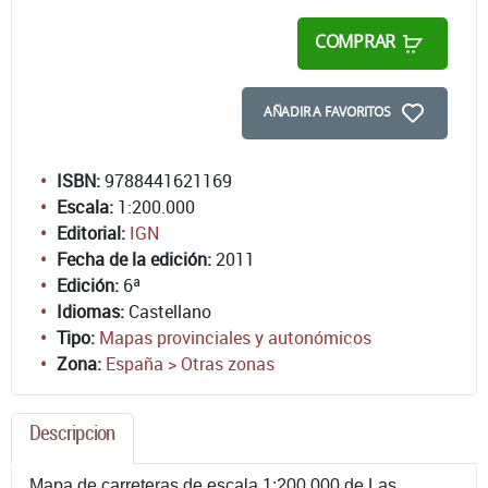
COMPRAR
AÑADIR A FAVORITOS
ISBN:
9788441621169
Escala:
1:200.000
Editorial:
IGN
Fecha de la edición:
2011
Edición:
6ª
Idiomas:
Castellano
Tipo:
Mapas provinciales y autonómicos
Zona:
España > Otras zonas
Descripcion
Mapa de carreteras de escala 1:200.000 de Las