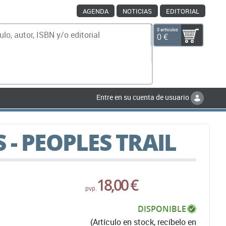
AGENDA
NOTICIAS
EDITORIAL
0 artículos
0 €
scar
Entre en su cuenta de usuario
- PEOPLES TRAIL
18,00 €
pvp.
DISPONIBLE
(Artículo en stock, recíbelo en