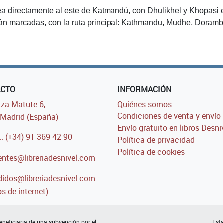
a directamente al este de Katmandú, con Dhulikhel y Khopasi en
án marcadas, con la ruta principal: Kathmandu, Mudhe, Doramb
ACTO
INFORMACIÓN
za Matute 6,
Quiénes somos
Condiciones de venta y envío
Madrid (España)
Envío gratuito en libros Desni
.: (+34) 91 369 42 90
Política de privacidad
Política de cookies
entes@libreriadesnivel.com
idos@libreriadesnivel.com
s de internet)
neficiaria de una subvención por el
Esta