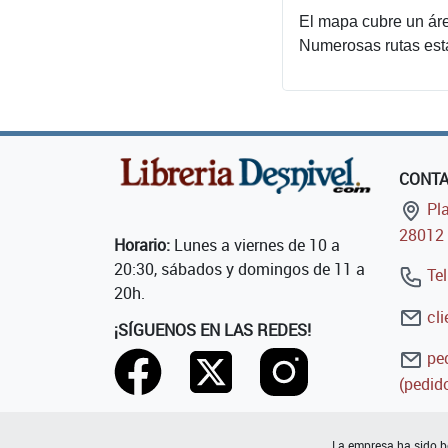
El mapa cubre un áre
Numerosas rutas est
CONT
Pla
28012 
Horario:
Lunes a viernes de 10 a
20:30, sábados y domingos de 11 a
Tel
20h.
cli
¡SÍGUENOS EN LAS REDES!
ped
(pedido
La empresa ha sido be