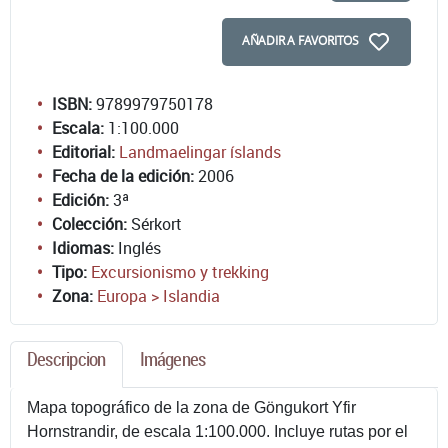
AÑADIR A FAVORITOS
ISBN:
9789979750178
Escala:
1:100.000
Editorial:
Landmaelingar íslands
Fecha de la edición:
2006
Edición:
3ª
Colección:
Sérkort
Idiomas:
Inglés
Tipo:
Excursionismo y trekking
Zona:
Europa > Islandia
Descripcion
Imágenes
Mapa topográfico de la zona de Göngukort Yfir
Hornstrandir, de escala 1:100.000. Incluye rutas por el