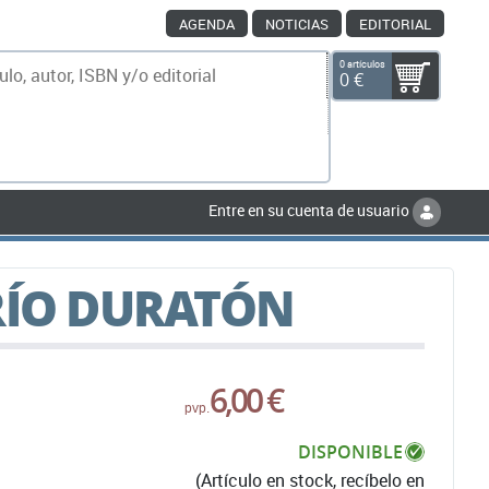
AGENDA
NOTICIAS
EDITORIAL
0 artículos
0 €
scar
Entre en su cuenta de usuario
RÍO DURATÓN
6,00 €
pvp.
DISPONIBLE
(Artículo en stock, recíbelo en