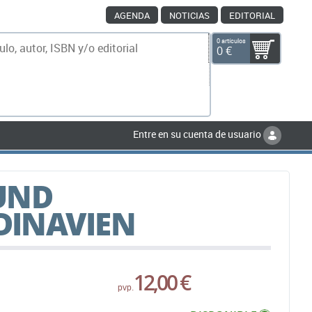
AGENDA
NOTICIAS
EDITORIAL
0 artículos
0 €
scar
Entre en su cuenta de usuario
UND
INAVIEN
12,00 €
pvp.