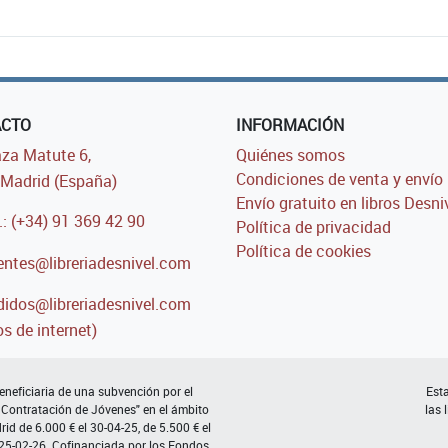
ACTO
INFORMACIÓN
za Matute 6,
Quiénes somos
Condiciones de venta y envío
Madrid (España)
Envío gratuito en libros Desni
.: (+34) 91 369 42 90
Política de privacidad
Política de cookies
entes@libreriadesnivel.com
idos@libreriadesnivel.com
s de internet)
neficiaria de una subvención por el
Esta
 Contratación de Jóvenes" en el ámbito
las 
d de 6.000 € el 30-04-25, de 5.500 € el
 25-02-26. Cofinanciada por los Fondos