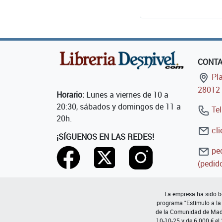
CONT
Pla
28012 
Horario:
Lunes a viernes de 10 a
20:30, sábados y domingos de 11 a
Tel
20h.
cli
¡SÍGUENOS EN LAS REDES!
ped
(pedido
La empresa ha sido be
programa "Estímulo a la
de la Comunidad de Madri
10-10-25 y de 6.000 € el