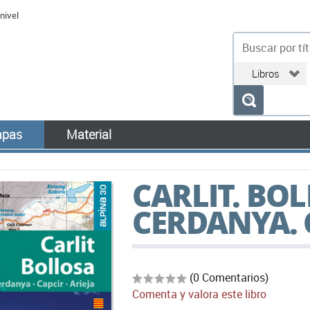
nivel
bu
pas
Material
CARLIT. BOL
CERDANYA. C
(0 Comentarios)
Comenta y valora este libro