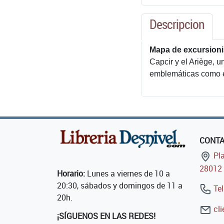
Descripcion
Mapa de excursionis
Capcir y el Ariège, 
emblemáticas como el
CONT
Pla
28012 
Horario:
Lunes a viernes de 10 a
20:30, sábados y domingos de 11 a
Tel
20h.
cli
¡SÍGUENOS EN LAS REDES!