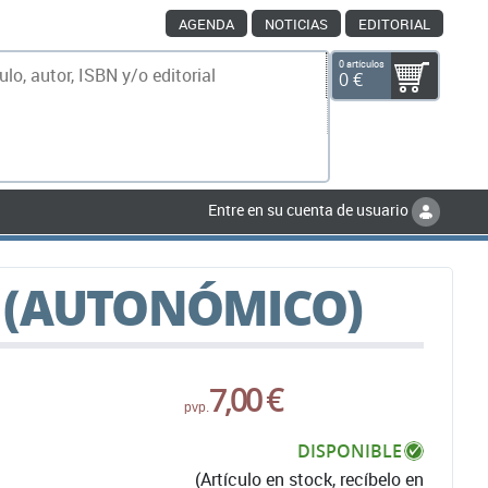
AGENDA
NOTICIAS
EDITORIAL
0 artículos
0 €
scar
Entre en su cuenta de usuario
 (AUTONÓMICO)
7,00 €
pvp.
DISPONIBLE
(Artículo en stock, recíbelo en