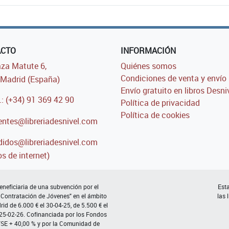
ACTO
INFORMACIÓN
za Matute 6,
Quiénes somos
Condiciones de venta y envío
Madrid (España)
Envío gratuito en libros Desni
.: (+34) 91 369 42 90
Política de privacidad
Política de cookies
entes@libreriadesnivel.com
idos@libreriadesnivel.com
s de internet)
neficiaria de una subvención por el
Esta
 Contratación de Jóvenes" en el ámbito
las 
d de 6.000 € el 30-04-25, de 5.500 € el
 25-02-26. Cofinanciada por los Fondos
FSE + 40,00 % y por la Comunidad de