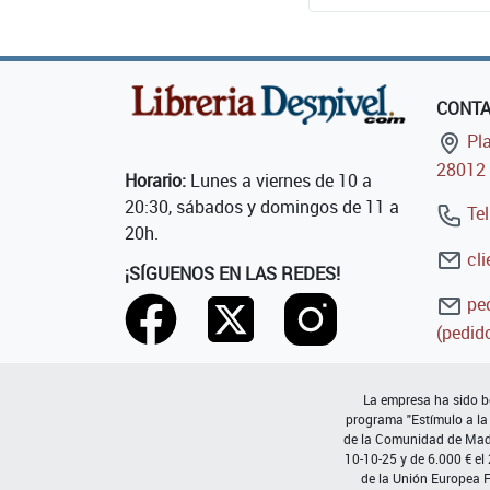
CONT
Pla
28012 
Horario:
Lunes a viernes de 10 a
20:30, sábados y domingos de 11 a
Tel
20h.
cli
¡SÍGUENOS EN LAS REDES!
ped
(pedido
La empresa ha sido be
programa "Estímulo a la
de la Comunidad de Madri
10-10-25 y de 6.000 € el
de la Unión Europea 