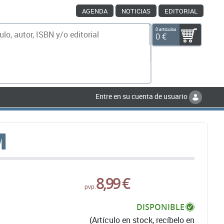
AGENDA
NOTICIAS
EDITORIAL
0 artículos
0 €
scar
Entre en su cuenta de usuario
M
8,99 €
pvp.
DISPONIBLE
(Artículo en stock, recíbelo en