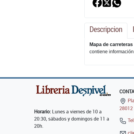
Descripcion
Mapa de carreteras 
contiene información 
CONT
Pla
28012 
Horario:
Lunes a viernes de 10 a
20:30, sábados y domingos de 11 a
Tel
20h.
cli