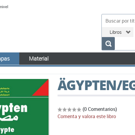
nivel
bu
pas
Material
ÄGYPTEN/E
(0 Comentarios)
Comenta y valora este libro