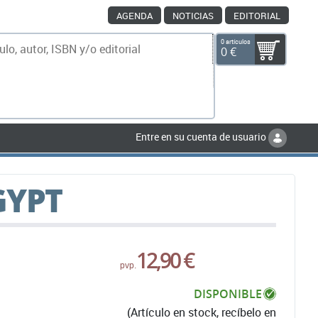
AGENDA
NOTICIAS
EDITORIAL
0 artículos
0 €
scar
Entre en su cuenta de usuario
GYPT
12,90 €
pvp.
DISPONIBLE
(Artículo en stock, recíbelo en