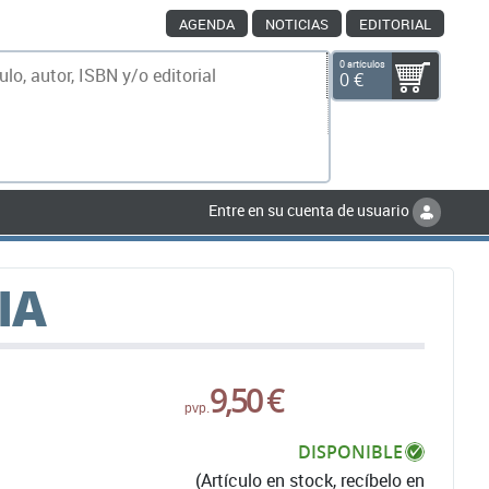
AGENDA
NOTICIAS
EDITORIAL
0 artículos
0 €
scar
Entre en su cuenta de usuario
IA
9,50 €
pvp.
DISPONIBLE
(Artículo en stock, recíbelo en