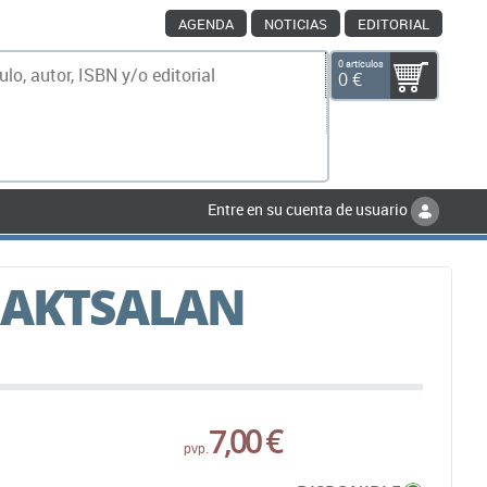
AGENDA
NOTICIAS
EDITORIAL
0 artículos
0 €
scar
Entre en su cuenta de usuario
MAKTSALAN
7,00 €
pvp.