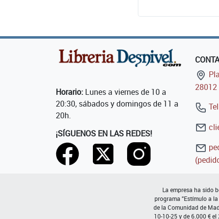
CONT
Pla
28012 
Horario:
Lunes a viernes de 10 a
20:30, sábados y domingos de 11 a
Tel
20h.
cli
¡SÍGUENOS EN LAS REDES!
ped
(pedido
La empresa ha sido be
programa "Estímulo a la
de la Comunidad de Madri
10-10-25 y de 6.000 € el