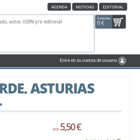
AGENDA
NOTICIAS
EDITORIAL
0 artículos
0 €
scar
Entre en su cuenta de usuario
RDE. ASTURIAS
L
5,50 €
pvp.