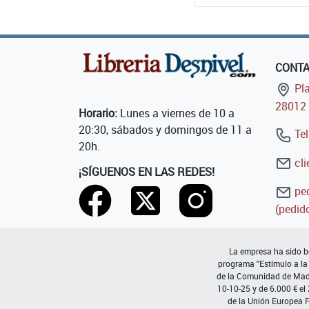
CONT
Pla
28012 
Horario:
Lunes a viernes de 10 a
20:30, sábados y domingos de 11 a
Tel
20h.
cli
¡SÍGUENOS EN LAS REDES!
ped
(pedido
La empresa ha sido be
programa "Estímulo a la
de la Comunidad de Madri
10-10-25 y de 6.000 € el
de la Unión Europea 