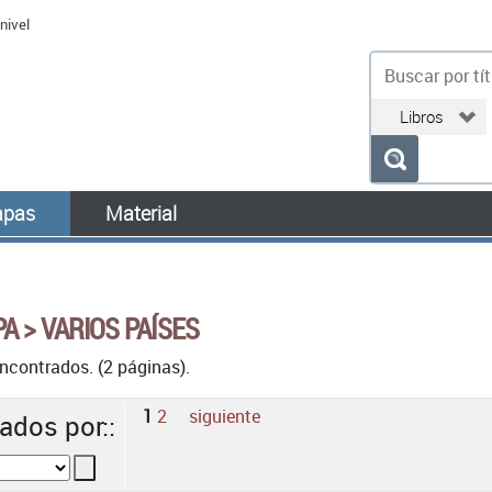
nivel
bu
pas
Material
A > VARIOS PAÍSES
ncontrados. (2 páginas).
1
2
siguiente
ados por::