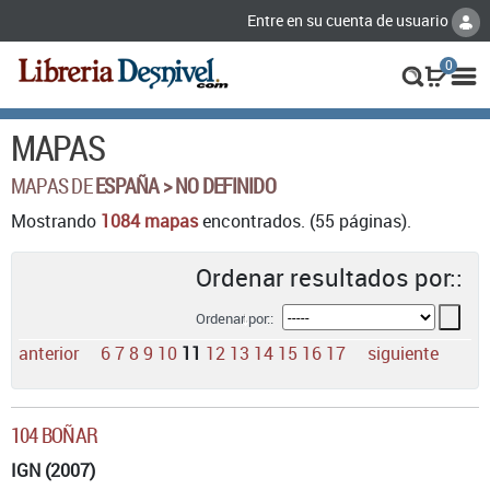
Entre en su cuenta de usuario
0
MAPAS
MAPAS DE
ESPAÑA > NO DEFINIDO
Mostrando
1084 mapas
encontrados. (55 páginas).
Ordenar resultados por::
Ordenar por::
anterior
6
7
8
9
10
11
12
13
14
15
16
17
siguiente
104 BOÑAR
IGN (2007)